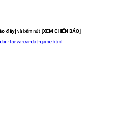
vào đây]
và bấm nút
[XEM CHIẾN BÁO]
dan-tai-va-cai-dat-game.html