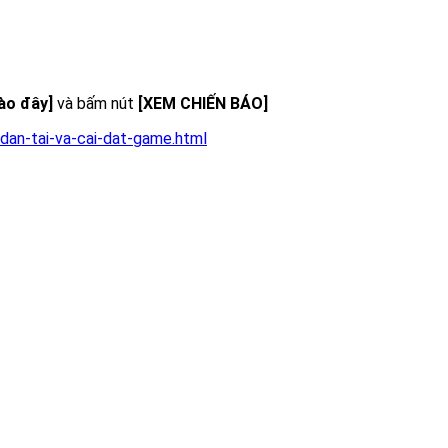
vào đây]
và bấm nút
[XEM CHIẾN BÁO]
dan-tai-va-cai-dat-game.html