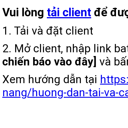
Vui lòng
tải client
để đượ
1. Tải và đặt client
2. Mở client, nhập link b
chiến báo vào đây]
và bấ
Xem hướng dẫn tại
https
nang/huong-dan-tai-va-c